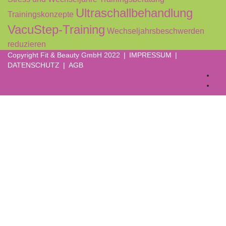
Ultraschallbehandlung
Trainingskonzepte
VacuStep-Training
Wechseljahrsbeschwerden
reduzieren
Copyright Fit & Beauty GmbH 2022 |
IMPRESSUM
|
DATENSCHUTZ
|
AGB
Anmelden
Das Passwort muss mindestens 8
Zeichen aus Zahlen und Buchstaben enthalten, mindestens 1
Großbuchstaben enthalten
Ich bin damit einverstanden, dass meine Daten von dieser Webseite