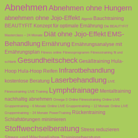
Abnehmen
Abnehmen ohne Hungern
abnehmen ohne Jojo-Effekt
Bauchtraining
Algenöl
BEAUTYFIT Konzept für optimale Ernährung
Die BEAUTYFIT
Diät ohne Jojo-Effekt
EMS-
Masterclass – 24 Monate
Behandlung
Ernährung
Ernährungsanalyse mit
Ernährungsplan
Fitness online
Fitnessprogramm
Fitnesstraining
fit und
Gesundheitscheck
Gesäßtraining
Hula-
schlank
Infrarotbehandlung
Hoop
Hula-Hoop Reifen
Laserbehandlung
kostenlose Beratung
LIVE
Lymphdrainage
Mentaltraining
Fitnesstraining
LIVE Training
nachhaltig abnehmen
Omega-3
Online Fitnesstraining
Online LIVE
Gruppentraining – 6 Monate
Online LIVE Gruppentraining – 12 Monate
Online LIVE
Rückentraining
Gruppentraining – 24 Monate
PowerTraining
Schlafstörungen minimieren
Stoffwechselberatung
Stress reduzieren
Stress und Wechseljahre
Trainingsberatung