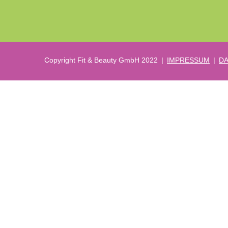
Copyright Fit & Beauty GmbH 2022 |
IMPRESSUM
|
D
Anmelden
Das Passwort muss mindestens 8 Zeichen aus Zahlen und Buchstaben