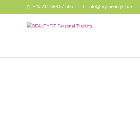
+49 211 688 57 566
info@my-beautyfit.de
Hast du eine Frage?
Formular absenden