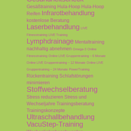
Gesäßtraining
Hula-Hoop
Hula-Hoop
Infrarotbehandlung
Reifen
kostenlose Beratung
Laserbehandlung
LIVE
Fitnesstraining
LIVE Training
Lymphdrainage
Mentaltraining
nachhaltig abnehmen
Omega-3
Online
Fitnesstraining
Online LIVE Gruppentraining – 6 Monate
Online LIVE Gruppentraining – 12 Monate
Online LIVE
Gruppentraining – 24 Monate
PowerTraining
Rückentraining
Schlafstörungen
minimieren
Stoffwechselberatung
Stress reduzieren
Stress und
Wechseljahre
Trainingsberatung
Trainingskonzepte
Ultraschallbehandlung
VacuStep-Training