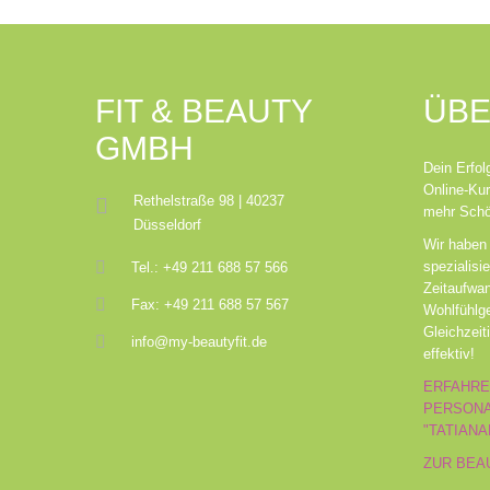
FIT & BEAUTY
ÜBE
GMBH
Dein Erfo
Online-Kur
Rethelstraße 98 | 40237
mehr Schön
Düsseldorf
Wir haben 
spezialisie
Tel.: +49 211 688 57 566
Zeitaufwa
Fax: +49 211 688 57 567
Wohlfühlge
Gleichzeit
info@my-beautyfit.de
effektiv!
ERFAHRE
PERSONA
"TATIANA
ZUR BEA