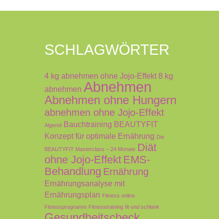
SCHLAGWÖRTER
4 kg abnehmen ohne Jojo-Effekt
8 kg
Abnehmen
abnehmen
Abnehmen ohne Hungern
abnehmen ohne Jojo-Effekt
Bauchtraining
BEAUTYFIT
Algenöl
Konzept für optimale Ernährung
Die
Diät
BEAUTYFIT Masterclass – 24 Monate
ohne Jojo-Effekt
EMS-
Behandlung
Ernährung
Ernährungsanalyse mit
Ernährungsplan
Fitness online
Fitnessprogramm
Fitnesstraining
fit und schlank
Gesundheitscheck