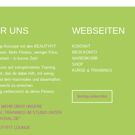
R UNS
WEBSEITEN
lgs-Konzept mit den BEAUTYFIT
KONTAKT
sen: Mehr Fitness, weniger Kilos,
MEIN KONTO
heit – in kurzer Zeit!
WARENKORB
SHOP
uns auf zeitoptimiertes Training
KURSE & TRAININGS
rt, das dir dabei hilft, mit wenig
nd dein maximales und dauerhaftes
wicht zu erreichen.
ig verbesserst du deine Fitness
Vertrag widerrufen
 MEHR ÜBER UNSERE
L TRAININGS IM STUDIO UNTER
KOVAL.DE"
UTYFIT LOUNGE