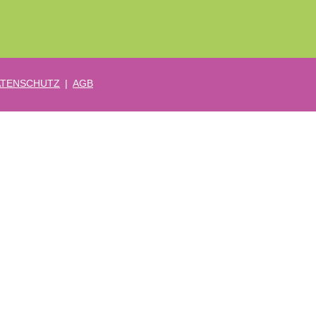
ATENSCHUTZ
|
AGB
 enthalten, mindestens 1 Großbuchstaben enthalten