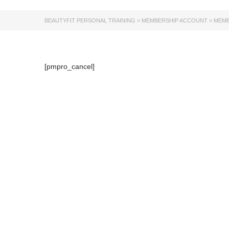
Nachricht versendet.
Schließen
BEAUTYFIT PERSONAL TRAINING
>
MEMBERSHIP ACCOUNT
>
MEMB
[pmpro_cancel]