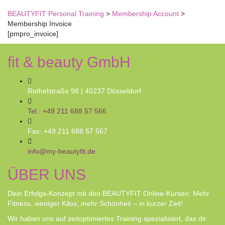
Nachricht versendet.
Schließen
BEAUTYFIT Personal Training
>
Membership Account
>
Membership Invoice
[pmpro_invoice]
fit & beauty GmbH
Rethelstraße 98 | 40237 Düsseldorf
Tel.: +49 211 688 57 566
Fax: +49 211 688 57 567
info@my-beautyfit.de
ÜBER UNS
Dein Erfolgs-Konzept mit den BEAUTYFIT Online-Kursen: Mehr
Fitness, weniger Kilos, mehr Schönheit – in kurzer Zeit!
Wir haben uns auf zeitoptimiertes Training spezialisiert, das dir