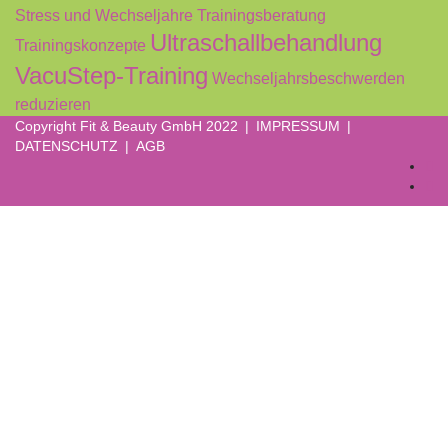
Stress und Wechseljahre
Trainingsberatung
Ultraschallbehandlung
Trainingskonzepte
VacuStep-Training
Wechseljahrsbeschwerden
reduzieren
Copyright Fit & Beauty GmbH 2022 |
IMPRESSUM
|
DATENSCHUTZ
|
AGB
Anmelden
Das Passwort muss mindestens 8
Zeichen aus Zahlen und Buchstaben enthalten, mindestens 1
Großbuchstaben enthalten