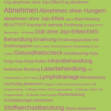
4 kg abnehmen ohne Jojo-Effekt
8 kg abnehmen
Abnehmen
Abnehmen ohne Hungern
abnehmen ohne Jojo-Effekt
Bauchtraining
Algenöl
BEAUTYFIT Konzept für optimale Ernährung
Die BEAUTYFIT
Diät ohne Jojo-Effekt
EMS-
Masterclass – 24 Monate
Behandlung
Ernährung
Ernährungsanalyse mit
Ernährungsplan
Fitness online
Fitnessprogramm
Fitnesstraining
fit und
Gesundheitscheck
Gesäßtraining
Hula-
schlank
Infrarotbehandlung
Hoop
Hula-Hoop Reifen
Laserbehandlung
kostenlose Beratung
LIVE
Lymphdrainage
Mentaltraining
Fitnesstraining
LIVE Training
nachhaltig abnehmen
Omega-3
Online Fitnesstraining
Online LIVE
Gruppentraining – 6 Monate
Online LIVE Gruppentraining – 12 Monate
Online LIVE
Rückentraining
Gruppentraining – 24 Monate
PowerTraining
Schlafstörungen minimieren
Stoffwechselberatung
Stress reduzieren