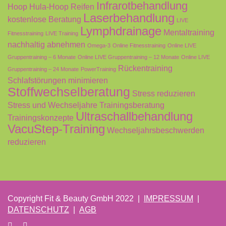
Infrarotbehandlung
Hoop
Hula-Hoop Reifen
Laserbehandlung
kostenlose Beratung
LIVE
Lymphdrainage
Mentaltraining
Fitnesstraining
LIVE Training
nachhaltig abnehmen
Omega-3
Online Fitnesstraining
Online LIVE
Gruppentraining – 6 Monate
Online LIVE Gruppentraining – 12 Monate
Online LIVE
Rückentraining
Gruppentraining – 24 Monate
PowerTraining
Schlafstörungen minimieren
Stoffwechselberatung
Stress reduzieren
Stress und Wechseljahre
Trainingsberatung
Ultraschallbehandlung
Trainingskonzepte
VacuStep-Training
Wechseljahrsbeschwerden
reduzieren
Copyright Fit & Beauty GmbH 2022 |
IMPRESSUM
|
DATENSCHUTZ
|
AGB