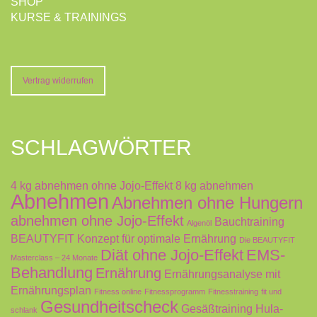
SHOP
KURSE & TRAININGS
Vertrag widerrufen
SCHLAGWÖRTER
4 kg abnehmen ohne Jojo-Effekt
8 kg abnehmen
Abnehmen
Abnehmen ohne Hungern
abnehmen ohne Jojo-Effekt
Bauchtraining
Algenöl
BEAUTYFIT Konzept für optimale Ernährung
Die BEAUTYFIT
Diät ohne Jojo-Effekt
EMS-
Masterclass – 24 Monate
Behandlung
Ernährung
Ernährungsanalyse mit
Ernährungsplan
Fitness online
Fitnessprogramm
Fitnesstraining
fit und
Gesundheitscheck
Gesäßtraining
Hula-
schlank