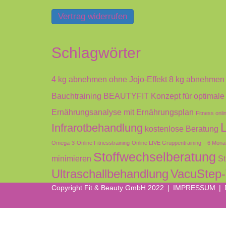
Vertrag widerrufen
Schlagwörter
4 kg abnehmen ohne Jojo-Effekt
8 kg abnehmen
Bauchtraining
BEAUTYFIT Konzept für optimale
Ernährungsanalyse mit Ernährungsplan
Fitness onli
Infrarotbehandlung
kostenlose Beratung
Omega-3
Online Fitnesstraining
Online LIVE Gruppentraining – 6 Mona
Stoffwechselberatung
minimieren
St
Ultraschallbehandlung
VacuStep-
Copyright Fit & Beauty GmbH 2022 |
IMPRESSUM
|
Anmelden