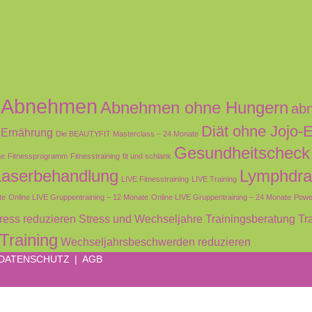
Abnehmen
Abnehmen ohne Hungern
abn
Diät ohne Jojo-E
 Ernährung
Die BEAUTYFIT Masterclass – 24 Monate
Gesundheitscheck
ne
Fitnessprogramm
Fitnesstraining
fit und schlank
Laserbehandlung
Lymphdra
LIVE Fitnesstraining
LIVE Training
te
Online LIVE Gruppentraining – 12 Monate
Online LIVE Gruppentraining – 24 Monate
Powe
ress reduzieren
Stress und Wechseljahre
Trainingsberatung
Tr
Training
Wechseljahrsbeschwerden reduzieren
DATENSCHUTZ
|
AGB