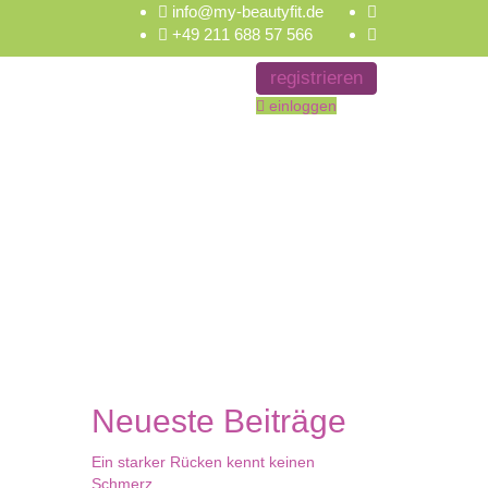
info@my-beautyfit.de
+49 211 688 57 566
registrieren
einloggen
Neueste Beiträge
Ein starker Rücken kennt keinen
Schmerz