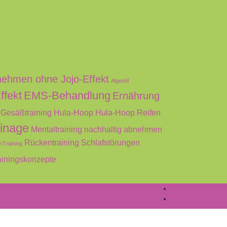
ehmen ohne Jojo-Effekt
Algenöl
ffekt
EMS-Behandlung
Ernährung
Gesäßtraining
Hula-Hoop
Hula-Hoop Reifen
inage
Mentaltraining
nachhaltig abnehmen
Rückentraining
Schlafstörungen
rTraining
ainingskonzepte