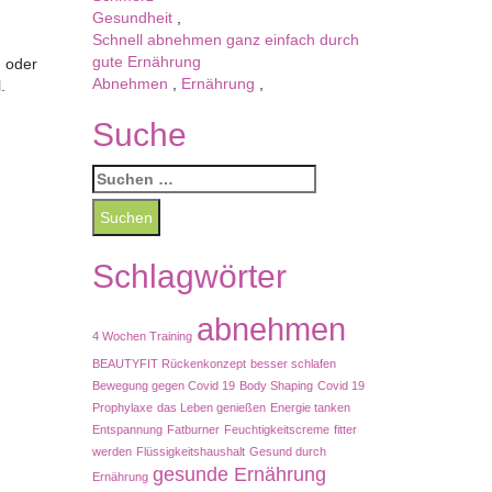
Gesundheit
,
Schnell abnehmen ganz einfach durch
gute Ernährung
- oder
Abnehmen
,
Ernährung
,
.
Suche
Schlagwörter
abnehmen
4 Wochen Training
BEAUTYFIT Rückenkonzept
besser schlafen
Bewegung gegen Covid 19
Body Shaping
Covid 19
Prophylaxe
das Leben genießen
Energie tanken
Entspannung
Fatburner
Feuchtigkeitscreme
fitter
werden
Flüssigkeitshaushalt
Gesund durch
gesunde Ernährung
Ernährung