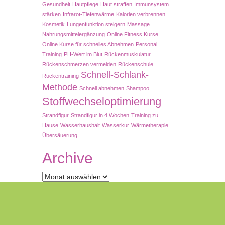
Gesundheit
Hautpflege
Haut straffen
Immunsystem
stärken
Infrarot-Tiefenwärme
Kalorien verbrennen
Kosmetik
Lungenfunktion steigern
Massage
Nahrungsmittelergänzung
Online Fitness Kurse
Online Kurse für schnelles Abnehmen
Personal
Training
PH-Wert im Blut
Rückenmuskulatur
Rückenschmerzen vermeiden
Rückenschule
Schnell-Schlank-
Rückentraining
Methode
Schnell abnehmen
Shampoo
Stoffwechseloptimierung
Strandfigur
Strandfigur in 4 Wochen
Training zu
Hause
Wasserhaushalt
Wasserkur
Wärmetherapie
Übersäuerung
Archive