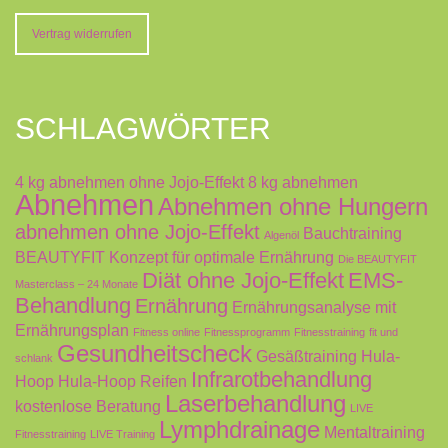
Vertrag widerrufen
SCHLAGWÖRTER
4 kg abnehmen ohne Jojo-Effekt
8 kg abnehmen
Abnehmen
Abnehmen ohne Hungern
abnehmen ohne Jojo-Effekt
Bauchtraining
Algenöl
BEAUTYFIT Konzept für optimale Ernährung
Die BEAUTYFIT
Diät ohne Jojo-Effekt
EMS-
Masterclass – 24 Monate
Behandlung
Ernährung
Ernährungsanalyse mit
Ernährungsplan
Fitness online
Fitnessprogramm
Fitnesstraining
fit und
Gesundheitscheck
Gesäßtraining
Hula-
schlank
Infrarotbehandlung
Hoop
Hula-Hoop Reifen
Laserbehandlung
kostenlose Beratung
LIVE
Lymphdrainage
Mentaltraining
Fitnesstraining
LIVE Training