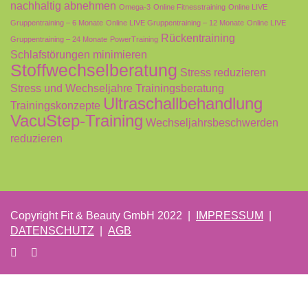
nachhaltig abnehmen
Omega-3
Online Fitnesstraining
Online LIVE
Gruppentraining – 6 Monate
Online LIVE Gruppentraining – 12 Monate
Online LIVE
Rückentraining
Gruppentraining – 24 Monate
PowerTraining
Schlafstörungen minimieren
Stoffwechselberatung
Stress reduzieren
Stress und Wechseljahre
Trainingsberatung
Ultraschallbehandlung
Trainingskonzepte
VacuStep-Training
Wechseljahrsbeschwerden
reduzieren
Copyright Fit & Beauty GmbH 2022 |
IMPRESSUM
|
DATENSCHUTZ
|
AGB
Anmelden